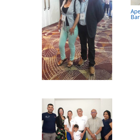
Ape
Bar